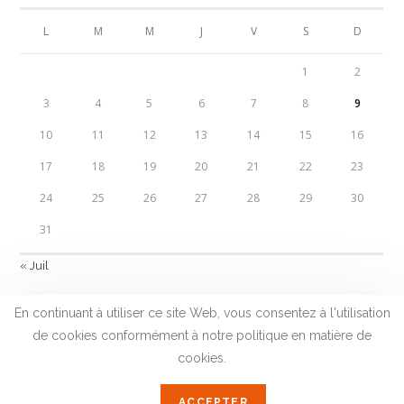
L
M
M
J
V
S
D
1
2
3
4
5
6
7
8
9
10
11
12
13
14
15
16
17
18
19
20
21
22
23
24
25
26
27
28
29
30
31
« Juil
En continuant à utiliser ce site Web, vous consentez à l'utilisation
de cookies conformément à notre politique en matière de
cookies.
2023 © CLUB ENSEIGNE ET INNOVATION - SITE
RÉALISÉ PAR
MONSIEUR PI
&
GRÉGORY
ACCEPTER