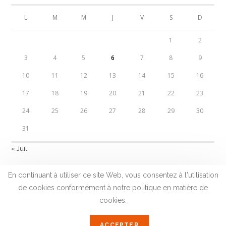
L
M
M
J
V
S
D
1
2
3
4
5
6
7
8
9
10
11
12
13
14
15
16
17
18
19
20
21
22
23
24
25
26
27
28
29
30
31
« Juil
En continuant à utiliser ce site Web, vous consentez à l'utilisation
de cookies conformément à notre politique en matière de
cookies.
2023 © CLUB ENSEIGNE ET INNOVATION - SITE
RÉALISÉ PAR
MONSIEUR PI
&
GRÉGORY
ACCEPTER